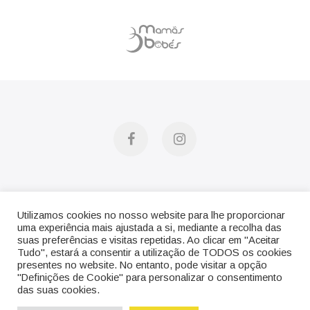
facebook
instagram
Email:
info@iupibaby.pt
Telefone:
220 107 172
Utilizamos cookies no nosso website para lhe proporcionar
uma experiência mais ajustada a si, mediante a recolha das
(Custo chamada para rede fixa nacional)
suas preferências e visitas repetidas. Ao clicar em "Aceitar
Tudo", estará a consentir a utilização de TODOS os cookies
presentes no website. No entanto, pode visitar a opção
Condições Gerais
|
Política de Privacidade
|
"Definições de Cookie" para personalizar o consentimento
das suas cookies.
Perguntas Frequentes
|
Resolução de Litígios