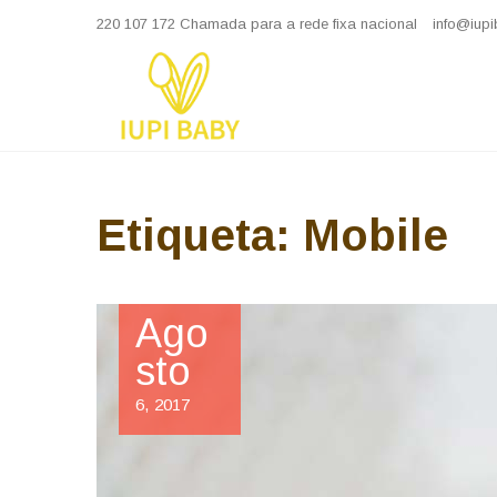
Skip
220 107 172 Chamada para a rede fixa nacional
info@iupi
to
content
Iupi Baby
COELHO PELUCHE
Etiqueta:
Mobile
Ago
sto
6, 2017