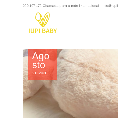
Skip
220 107 172 Chamada para a rede fixa nacional
info@iupi
to
content
Iupi Baby
COELHO PELUCHE
Ago
sto
21, 2020